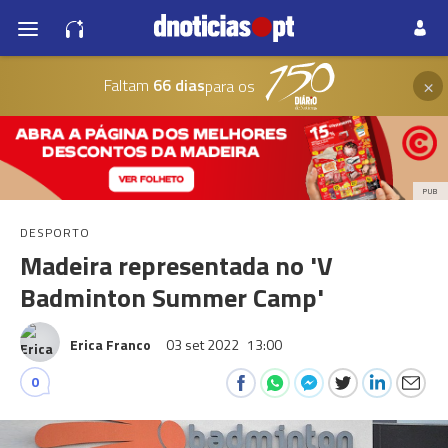
×
Faltam
66 dias
para os
PUB
DESPORTO
Madeira representada no 'V
Badminton Summer Camp'
Erica Franco
03 set 2022
13:00
0