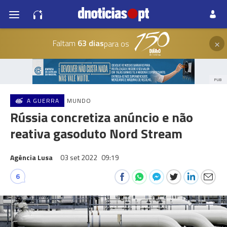
×
Faltam
63 dias
para os
PUB
A GUERRA
MUNDO
Rússia concretiza anúncio e não
reativa gasoduto Nord Stream
Agência Lusa
03 set 2022
09:19
6