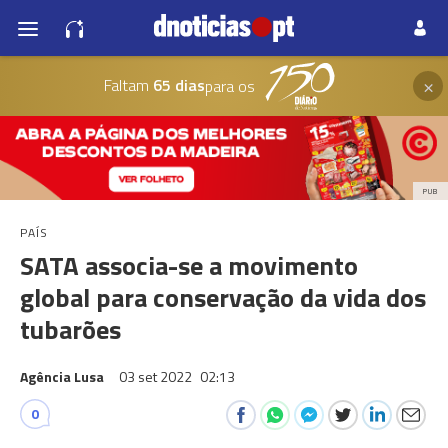
×
Faltam
65 dias
para os
PUB
PAÍS
SATA associa-se a movimento
global para conservação da vida dos
tubarões
Agência Lusa
03 set 2022
02:13
0