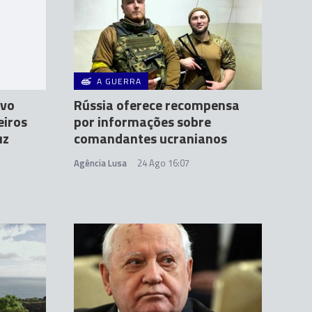
A GUERRA
ovo
Rússia oferece recompensa
iros
por informações sobre
uz
comandantes ucranianos
Agência Lusa
24 Ago 16:07