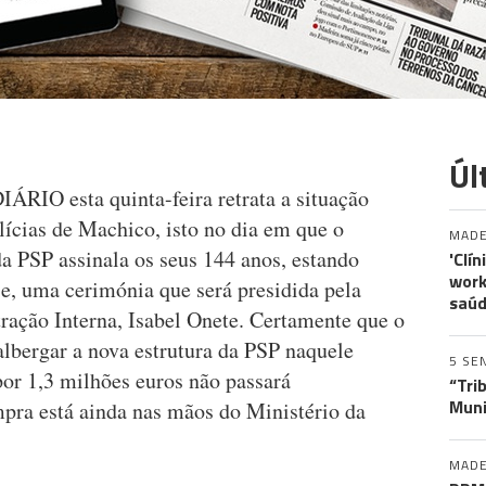
Úl
IÁRIO esta quinta-feira retrata a situação
lícias de Machico, isto no dia em que o
MADE
 PSP assinala os seus 144 anos, estando
'Clí
work
je, uma cerimónia que será presidida pela
saúd
ração Interna, Isabel Onete. Certamente que o
albergar a nova estrutura da PSP naquele
5 SE
por 1,3 milhões euros não passará
“Tri
Muni
pra está ainda nas mãos do Ministério da
MADE