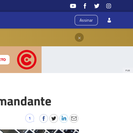
Assinar
×
PUB
omandante
1