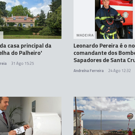
A
MADEIRA
a casa principal da
Leonardo Pereira é o n
elha do Palheiro'
comandante dos Bombe
Sapadores de Santa Cr
reia
31 Ago 15:25
Andreína Ferreira
24 Ago 12:32