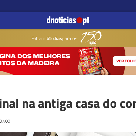
Faltam
65 dias
para os
inal na antiga casa do c
07:00