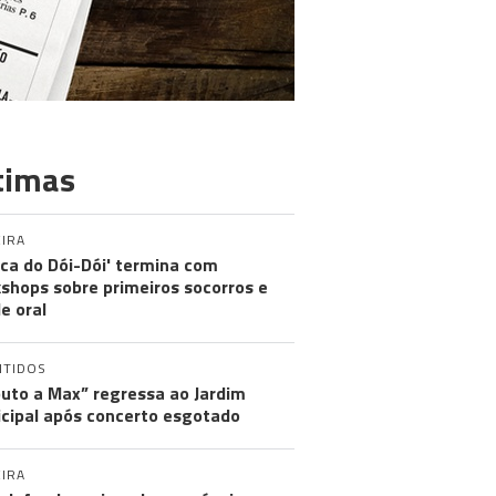
timas
IRA
nica do Dói-Dói' termina com
shops sobre primeiros socorros e
e oral
NTIDOS
buto a Max” regressa ao Jardim
cipal após concerto esgotado
IRA