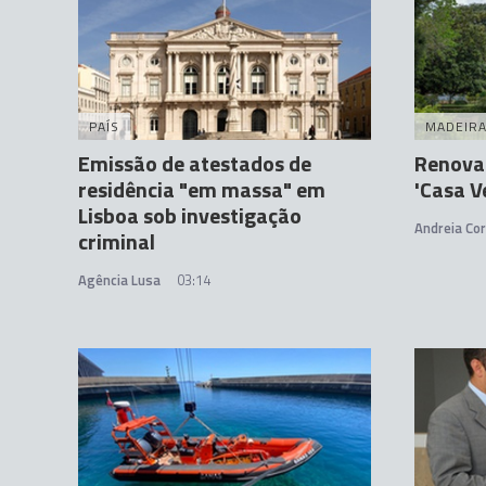
PAÍS
MADEIR
Emissão de atestados de
Renovad
residência "em massa" em
'Casa V
Lisboa sob investigação
Andreia Cor
criminal
Agência Lusa
03:14