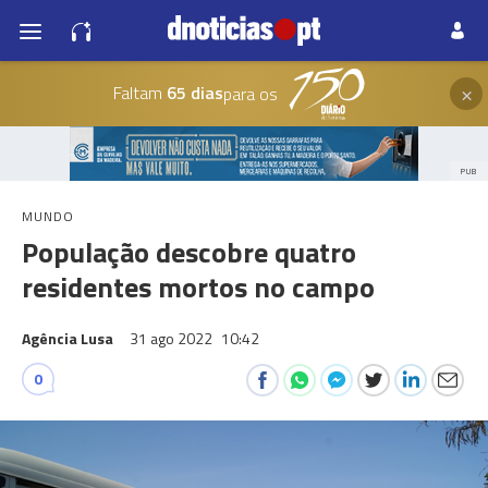
×
Faltam
65 dias
para os
PUB
MUNDO
População descobre quatro
residentes mortos no campo
Agência Lusa
31 ago 2022
10:42
0