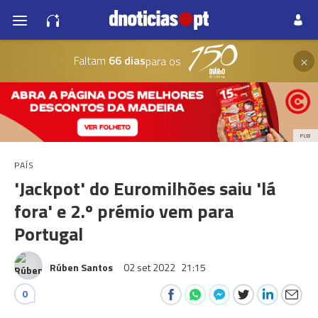
×
Faltam
66 dias
para os
PUB
PAÍS
'Jackpot' do Euromilhões saiu 'lá
fora' e 2.º prémio vem para
Portugal
Rúben Santos
02 set 2022
21:15
0