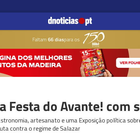
Faltam
66 dias
para os
a Festa do Avante! com s
stronomia, artesanato e uma Exposição política sobre
luta contra o regime de Salazar