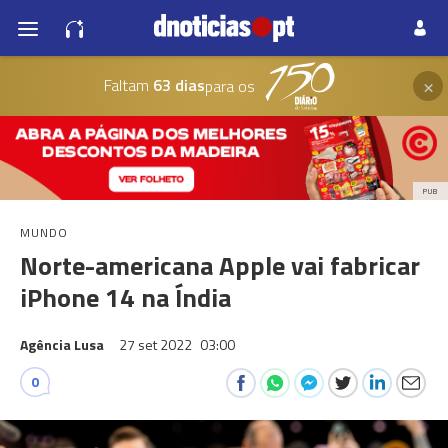
×
Faltam
63 dias
para os
PUB
MUNDO
Norte-americana Apple vai fabricar
iPhone 14 na Índia
Agência Lusa
27 set 2022
03:00
0