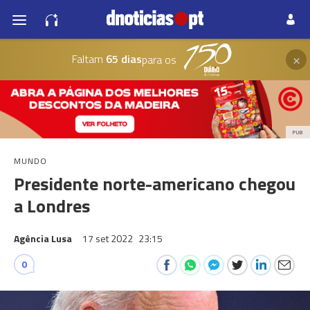
×
Faltam
65 dias
para os
PUB
MUNDO
Presidente norte-americano chegou
a Londres
Agência Lusa
17 set 2022
23:15
0