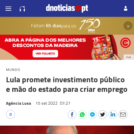
×
Faltam
65 dias
para os
PUB
MUNDO
Lula promete investimento público
e mão do estado para criar emprego
Agência Lusa
15 set 2022
07:27
0