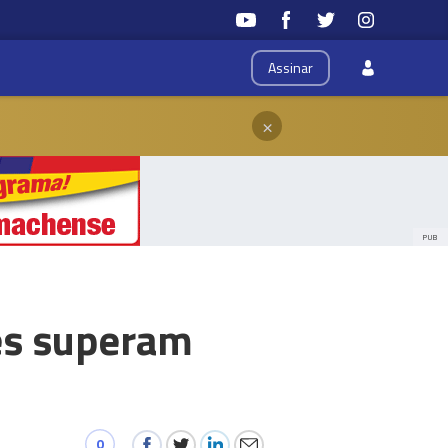
Assinar
×
PUB
res superam
0