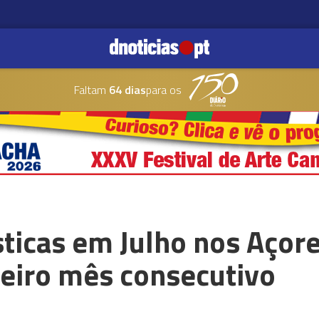
Faltam
64 dias
para os
sticas em Julho nos Aço
ceiro mês consecutivo