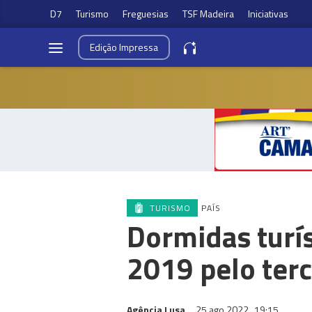
D7
Turismo
Freguesias
TSF Madeira
Iniciativas
Edição
Impressa
TURISMO
PAÍS
Dormidas turí
2019 pelo ter
Agência Lusa
25 ago 2022
19:15