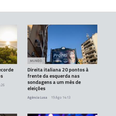
MUNDO
ecorde
Direita italiana 20 pontos à
os
frente da esquerda nas
sondagens a um mês de
:26
eleições
Agência Lusa
19 Ago 14:13