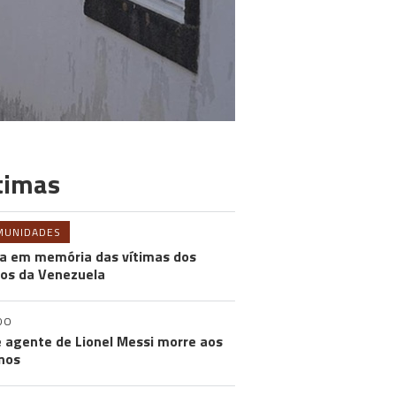
timas
MUNIDADES
a em memória das vítimas dos
os da Venezuela
DO
e agente de Lionel Messi morre aos
nos