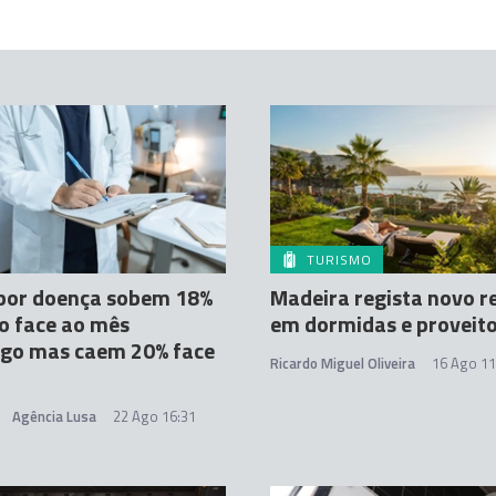
TURISMO
 por doença sobem 18%
Madeira regista novo r
o face ao mês
em dormidas e proveit
go mas caem 20% face
Ricardo Miguel Oliveira
16 Ago 11
Agência Lusa
22 Ago 16:31