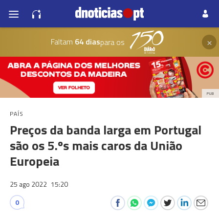
×
Faltam
64 dias
para os
PUB
PAÍS
Preços da banda larga em Portugal
são os 5.ºs mais caros da União
Europeia
25 ago 2022
15:20
0