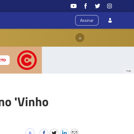
Assinar
×
PUB
no 'Vinho
0