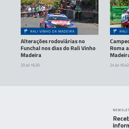
RALI VINHO DA MADEIRA
RALI
Alterações rodoviárias no
Campede
Funchal nos dias do Rali Vinho
Roma an
Madeira
Madeir
20 Jul 16:30
24 Jul 16:43
NEWSLE
Receb
infor