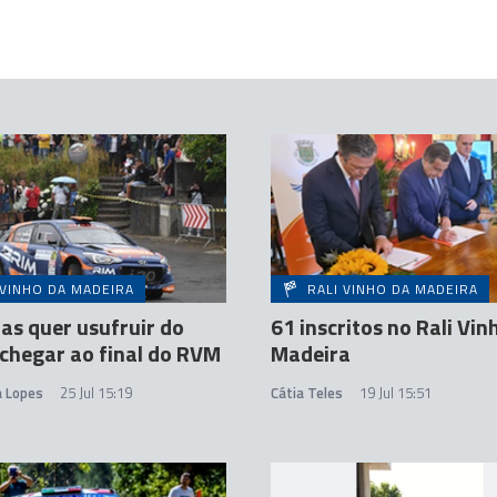
 VINHO DA MADEIRA
RALI VINHO DA MADEIRA
itas quer usufruir do
61 inscritos no Rali Vin
 chegar ao final do RVM
Madeira
a Lopes
25 Jul 15:19
Cátia Teles
19 Jul 15:51