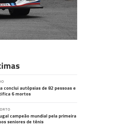
timas
DO
a conclui autópsias de 82 pessoas e
tifica 6 mortos
PORTO
ugal campeão mundial pela primeira
nos seniores de ténis