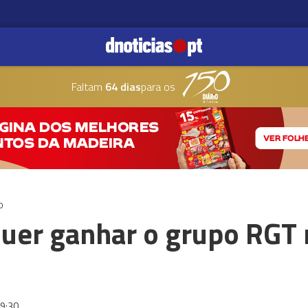
Faltam
64 dias
para os
O
 quer ganhar o grupo RGT 
9:30