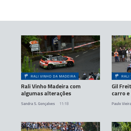
RALI VINHO DA MADEIRA
RALI
Rali Vinho Madeira com
Gil Fre
algumas alterações
carro e
Sandra S. Gonçalves
11:18
Paulo Vieir