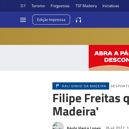
D7
Turismo
Freguesias
TSF Madeira
Iniciativas
Edição
Impressa
RALI VINHO DA MADEIRA
DESPORT
Filipe Freitas
Madeira'
Paulo Vieira Lopes
26 jul 2022
1