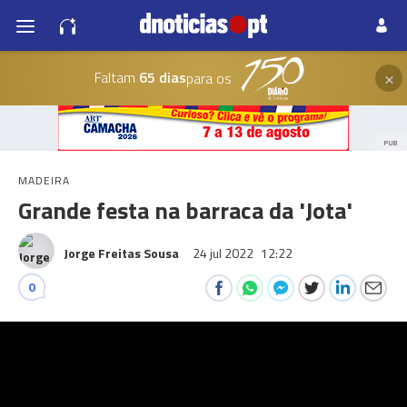
×
Faltam
65 dias
para os
PUB
MADEIRA
Grande festa na barraca da 'Jota'
Jorge Freitas Sousa
24 jul 2022
12:22
0