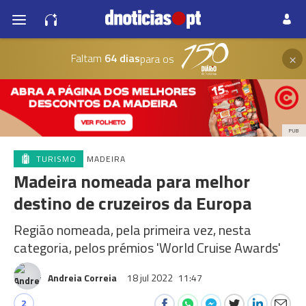
×
Faltam
64 dias
para os
PUB
TURISMO
MADEIRA
Madeira nomeada para melhor
destino de cruzeiros da Europa
Região nomeada, pela primeira vez, nesta
categoria, pelos prémios 'World Cruise Awards'
Andreia Correia
18 jul 2022
11:47
2