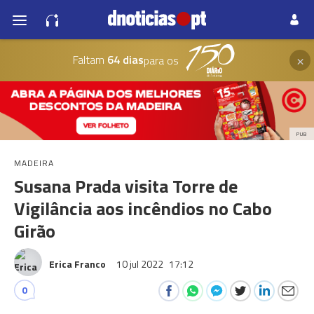
×
Faltam
64 dias
para os
PUB
MADEIRA
Susana Prada visita Torre de
Vigilância aos incêndios no Cabo
Girão
Erica Franco
10 jul 2022
17:12
0