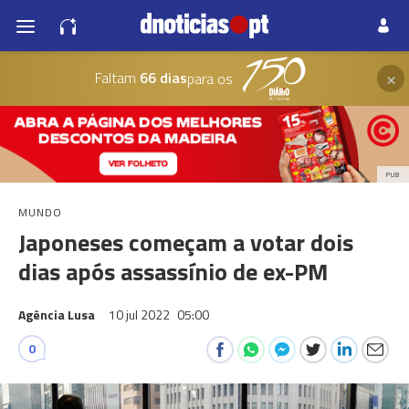
×
Faltam
66 dias
para os
PUB
MUNDO
Japoneses começam a votar dois
dias após assassínio de ex-PM
Agência Lusa
10 jul 2022
05:00
0