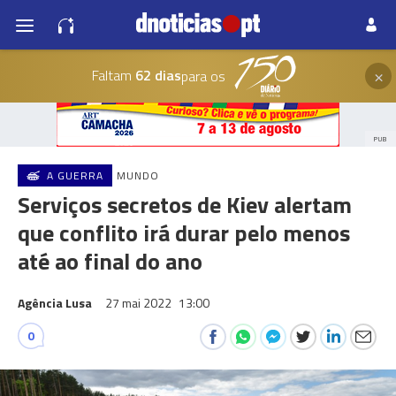
×
Faltam
62 dias
para os
PUB
A GUERRA
MUNDO
Serviços secretos de Kiev alertam
que conflito irá durar pelo menos
até ao final do ano
Agência Lusa
27 mai 2022
13:00
0