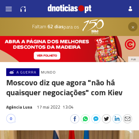
×
Faltam
62 dias
para os
PUB
A GUERRA
MUNDO
Moscovo diz que agora "não há
quaisquer negociações" com Kiev
Agência Lusa
17 mai 2022
13:04
0