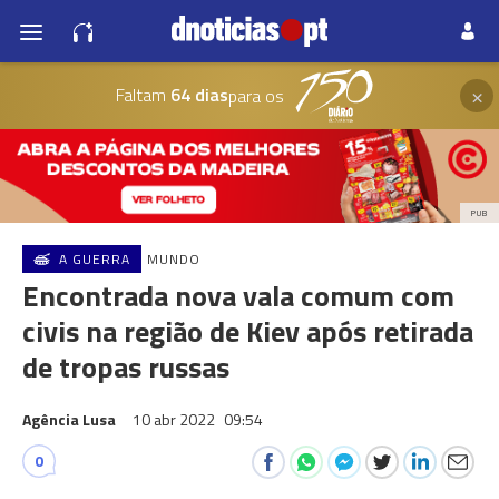
×
Faltam
64 dias
para os
PUB
A GUERRA
MUNDO
Encontrada nova vala comum com
civis na região de Kiev após retirada
de tropas russas
Agência Lusa
10 abr 2022
09:54
0