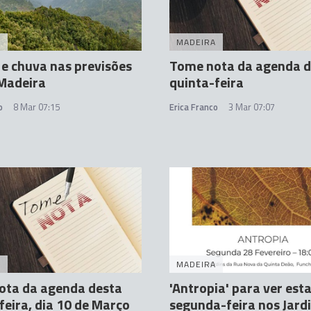
A
MADEIRA
e chuva nas previsões
Tome nota da agenda d
Madeira
quinta-feira
o
8 Mar 07:15
Erica Franco
3 Mar 07:07
A
MADEIRA
ota da agenda desta
'Antropia' para ver est
feira, dia 10 de Março
segunda-feira nos Jard