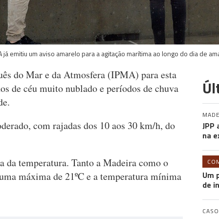
A já emitiu um aviso amarelo para a agitação marítima ao longo do dia de a
guês do Mar e da Atmosfera (IPMA) para esta
Úl
dos de céu muito nublado e períodos de chuva
de.
MADE
oderado, com rajadas dos 10 aos 30 km/h, do
JPP 
na e
da da temperatura. Tanto a Madeira como o
CO
Um p
 uma máxima de 21ºC e a temperatura mínima
de i
CASO