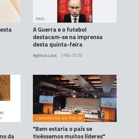
PAÍS
esta
A Guerra e o futebol
destacam-se na imprensa
desta quinta-feira
Agência Lusa
3 Mar 07:30
CONGRESSO DO PSD-M
a
"Bem estaria o país se
ins da
tivéssemos muitos líderes"