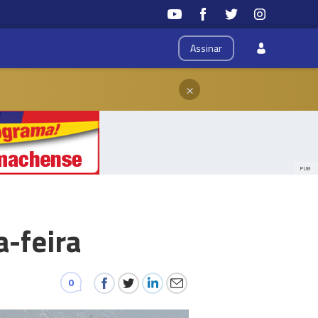
Assinar
×
PUB
a-feira
0