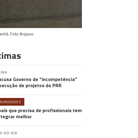
manhã. Foto Arquivo
timas
IRA
acusa Governo de “incompetência”
xecução de projetos do PRR
MUNIDADES
aís que precisa de profissionais tem
ntegrar melhor
S DO DIA