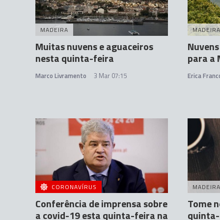
MADEIRA
MADEIR
Muitas nuvens e aguaceiros
Nuvens 
nesta quinta-feira
para a 
Marco Livramento
3 Mar 07:15
Erica Franc
CORONAVÍRUS
MADEIR
Conferência de imprensa sobre
Tome n
a covid-19 esta quinta-feira na
quinta-