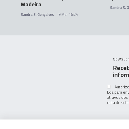
Madeira
Sandra S. 
Sandra S. Gonçalves
9 Mar 16:24
NEWSLE
Receb
infor
Autorizo
Lda para env
através dos 
data de subs