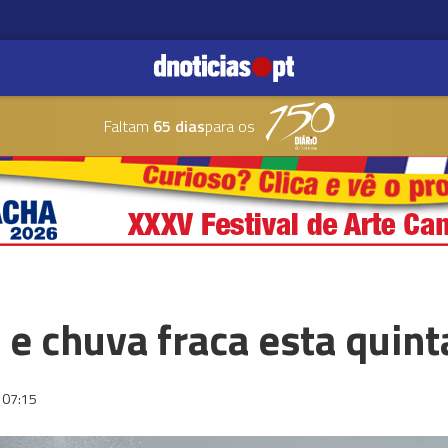
Faltam
65 dias
para os
e chuva fraca esta quint
07:15