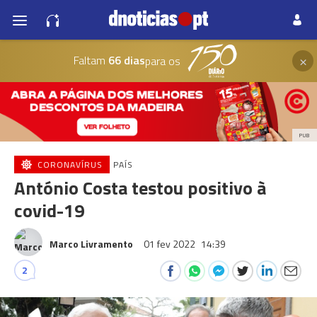
×
Faltam
66 dias
para os
PUB
CORONAVÍRUS
PAÍS
António Costa testou positivo à
covid-19
Marco Livramento
01 fev 2022
14:39
2