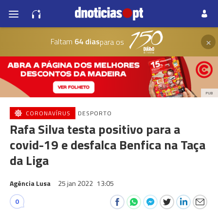
×
Faltam
64 dias
para os
PUB
CORONAVÍRUS
DESPORTO
Rafa Silva testa positivo para a
covid-19 e desfalca Benfica na Taça
da Liga
Agência Lusa
25 jan 2022
13:05
0