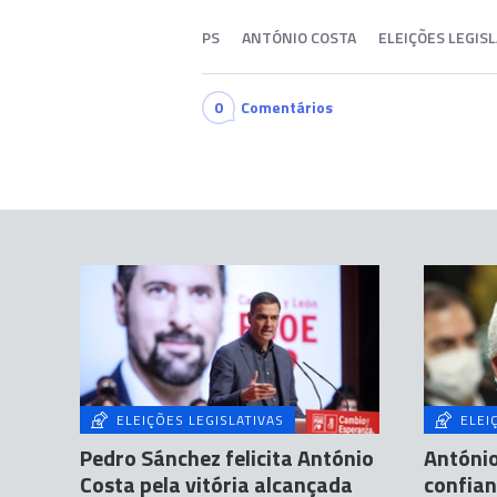
PS
ANTÓNIO COSTA
ELEIÇÕES LEGIS
0
Comentários
ELEIÇÕES LEGISLATIVAS
ELEI
Pedro Sánchez felicita António
Antóni
Costa pela vitória alcançada
confian