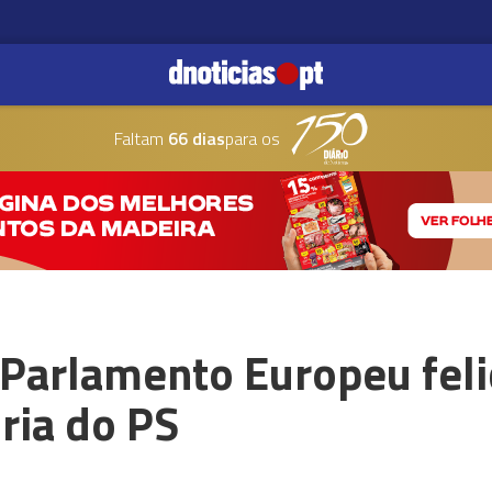
Faltam
66 dias
para os
Parlamento Europeu feli
ória do PS