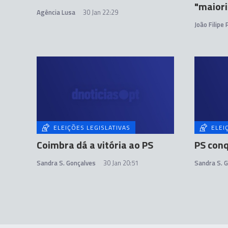
"maiori
Agência Lusa
30 Jan 22:29
João Filipe
ELEIÇÕES LEGISLATIVAS
ELEI
Coimbra dá a vitória ao PS
PS conq
Sandra S. Gonçalves
30 Jan 20:51
Sandra S. 