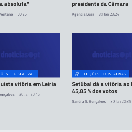
a absoluta"
presidente da Câmara
 Pestana
00:26
Agência Lusa
30 Jan 23:24
ÇÕES LEGISLATIVAS
ELEIÇÕES LEGISLATIVAS
uista vitória em Leiria
Setúbal dá a vitória ao
45,85 % dos votos
Gonçalves
30 Jan 20:46
Sandra S. Gonçalves
30 Jan 20:35