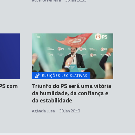
Roberto Ferreira
30 Jan 20:39
ELEIÇÕES LEGISLATIVAS
 PS com
Triunfo do PS será uma vitória
da humildade, da confiança e
da estabilidade
Agência Lusa
30 Jan 20:53