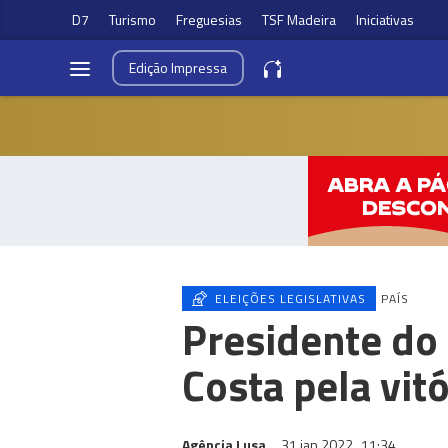
D7
Turismo
Freguesias
TSF Madeira
Iniciativas
Edição
Impressa
ELEIÇÕES LEGISLATIVAS
PAÍS
Presidente do 
Costa pela vit
Agência Lusa
31 jan 2022
11:34