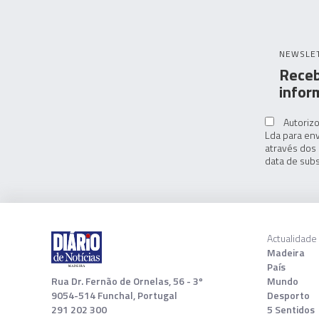
NEWSLE
Receb
infor
Autorizo
Lda para env
através dos 
data de subs
Actualidade
Madeira
País
Rua Dr. Fernão de Ornelas, 56 - 3º
Mundo
9054-514 Funchal, Portugal
Desporto
291 202 300
5 Sentidos