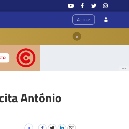
Assinar
×
PUB
cita António
0