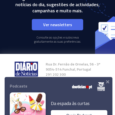
notícias do dia, sugestões de actividades,
campanhas e muito mais.
Ver newsletters
Consulte as opções e subscreva
gratuitamente as suas preferências.
Rua Dr. Fernão de Ornelas, 56 - 3º
9054-514 Funchal, Portugal
291 202 300
×
Podcasts
Instale a nossa App
Da espada às curtas