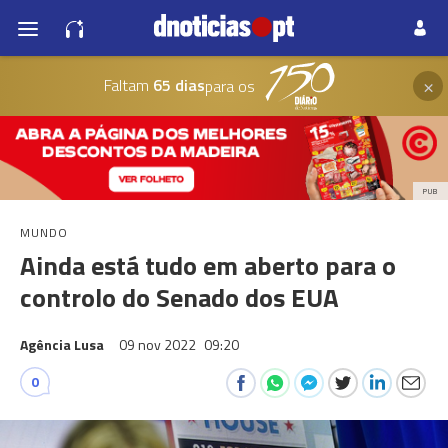
×
Faltam
65 dias
para os
PUB
MUNDO
Ainda está tudo em aberto para o
controlo do Senado dos EUA
Agência Lusa
09 nov 2022
09:20
0