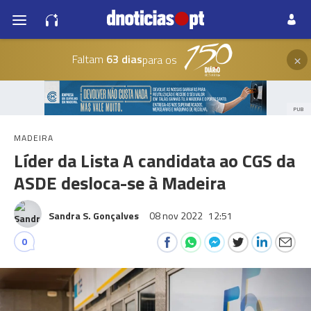
×
Faltam
63 dias
para os
PUB
MADEIRA
Líder da Lista A candidata ao CGS da
ASDE desloca-se à Madeira
Sandra S. Gonçalves
08 nov 2022
12:51
0