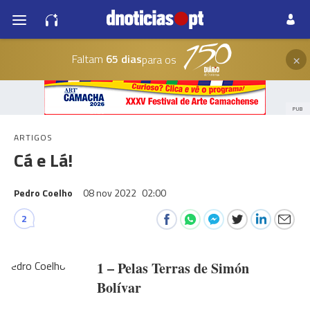
×
Faltam
65 dias
para os
PUB
ARTIGOS
Cá e Lá!
Pedro Coelho
08 nov 2022
02:00
2
1 – Pelas Terras de Simón
Bolívar