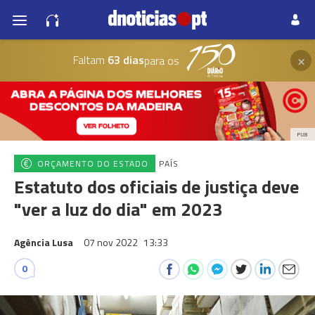
×
Faltam
63 dias
para os
PUB
ORÇAMENTO DO ESTADO
PAÍS
Estatuto dos oficiais de justiça deve
"ver a luz do dia" em 2023
Agência Lusa
07 nov 2022
13:33
0