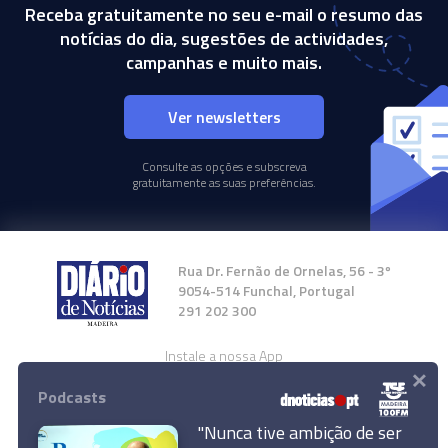
Receba gratuitamente no seu e-mail o resumo das
notícias do dia, sugestões de actividades,
campanhas e muito mais.
Ver newsletters
Consulte as opções e subscreva
gratuitamente as suas preferências.
Rua Dr. Fernão de Ornelas, 56 - 3º
9054-514 Funchal, Portugal
291 202 300
Instale a nossa App
×
Podcasts
"Nunca tive ambição de ser