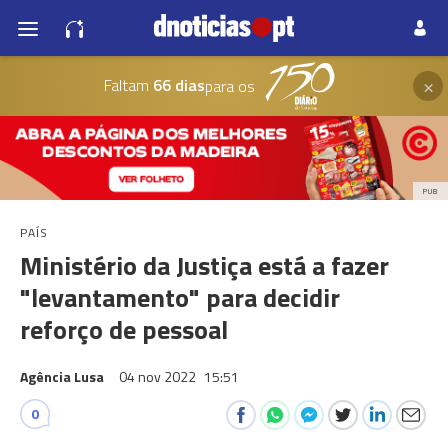
×
Faltam
66 dias
para os
PUB
PAÍS
Ministério da Justiça está a fazer
"levantamento" para decidir
reforço de pessoal
Agência Lusa
04 nov 2022
15:51
0