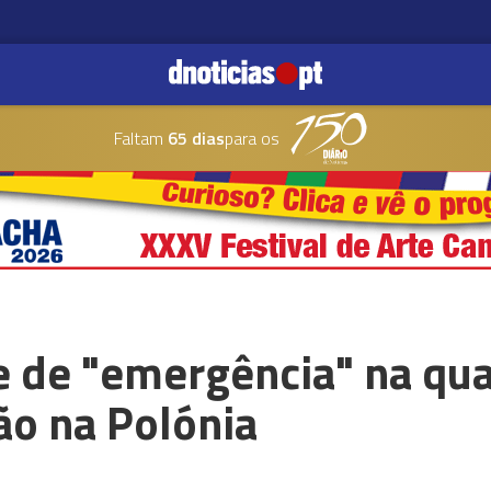
Faltam
65 dias
para os
 de "emergência" na quar
ção na Polónia