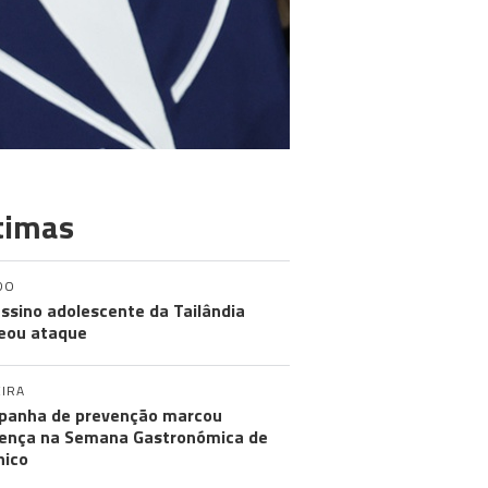
timas
DO
ssino adolescente da Tailândia
eou ataque
IRA
anha de prevenção marcou
ença na Semana Gastronómica de
hico