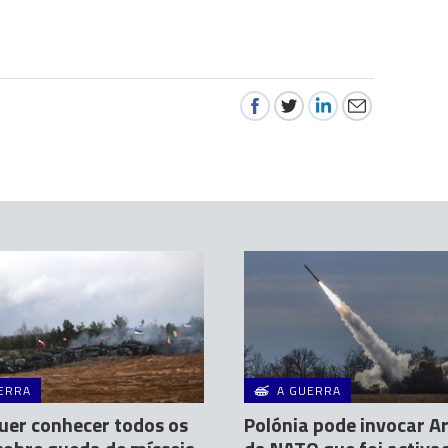
ERRA
A GUERRA
er conhecer todos os
Polónia pode invocar Ar