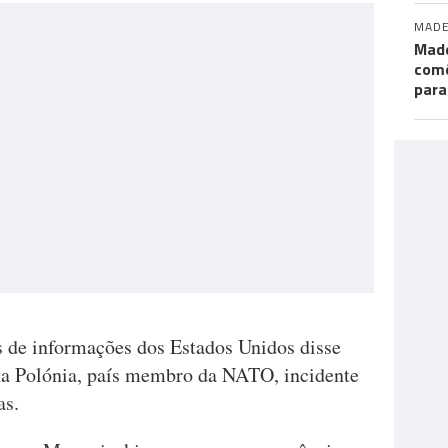
MADE
Made
comé
para
s de informações dos Estados Unidos disse
na Polónia, país membro da NATO, incidente
as.