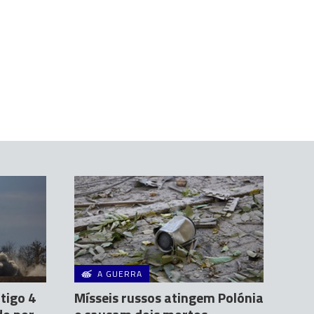
A GUERRA
tigo 4
Mísseis russos atingem Polónia