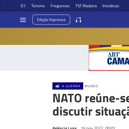
D7
Turismo
Freguesias
TSF Madeira
Iniciativas
Edição
Impressa
A GUERRA
MUNDO
NATO reúne-se
discutir situa
Agência Lusa
16 nov 2022
00:01