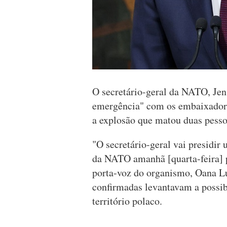
O secretário-geral da NATO, Jens
emergência" com os embaixadores
a explosão que matou duas pesso
"O secretário-geral vai presidi
da NATO amanhã [quarta-feira] pa
porta-voz do organismo, Oana L
confirmadas levantavam a possib
território polaco.