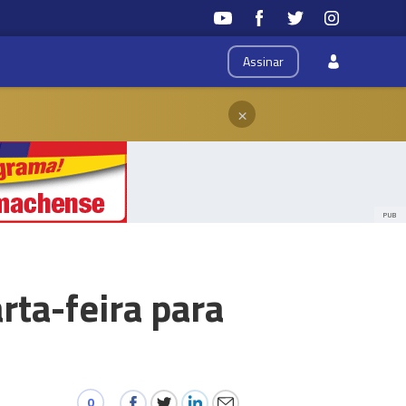
Assinar
×
PUB
ta-feira para
0