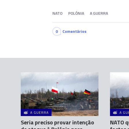
NATO
POLÓNIA
A GUERRA
0
Comentários
A GUERRA
A GU
Seria preciso provar intenção
NATO qu