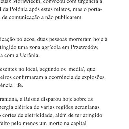
teusz Morawiecki, convocou com urgência a
da Polónia após estes relatos, mas o porta-
s de comunicação a não publicarem
cação polacos, duas pessoas morreram hoje à
r atingido uma zona agrícola em Przewodów,
ra com a Ucrânia.
resentes no local, segundo os 'media', que
iros confirmaram a ocorrência de explosões
gência Efe.
aniana, a Rússia disparou hoje sobre as
ergia elétrica de várias regiões ucranianas
 cortes de eletricidade, além de ter atingido
 feito pelo menos um morto na capital