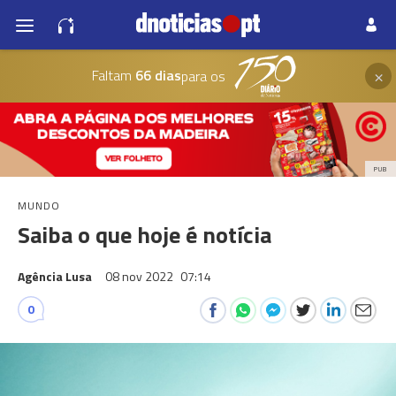
×
Faltam
66 dias
para os
PUB
MUNDO
Saiba o que hoje é notícia
Agência Lusa
08 nov 2022
07:14
0