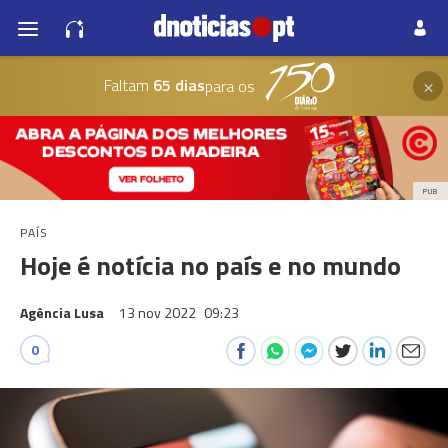
×
Faltam
65 dias
para os
PUB
PAÍS
Hoje é notícia no país e no mundo
Agência Lusa
13 nov 2022
09:23
0