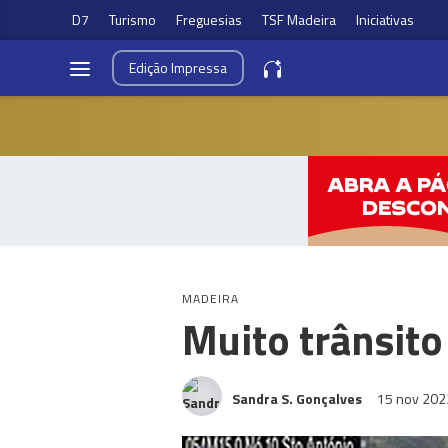
D7
Turismo
Freguesias
TSF Madeira
Iniciativas
Edição
Impressa
MADEIRA
Muito trânsit
Sandra S. Gonçalves
15 nov 20