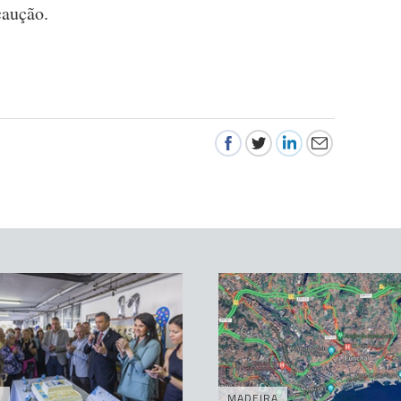
caução.
A
MADEIRA