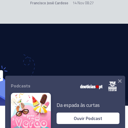
Francisco José Cardoso
14 Nov 08:27
×
Podcasts
Da espada às curtas
Ouvir Podcast
© 2024 Empresa Diário de Notícias, Lda.