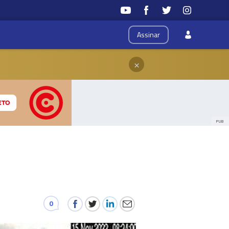
Assinar
×
PUB
0