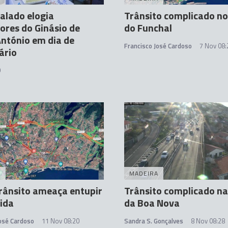
alado elogia
Trânsito complicado no
ores do Ginásio de
do Funchal
ntónio em dia de
Francisco José Cardoso
7 Nov 08:
ário
9
A
MADEIRA
rânsito ameaça entupir
Trânsito complicado na
ida
da Boa Nova
José Cardoso
11 Nov 08:20
Sandra S. Gonçalves
8 Nov 08:28