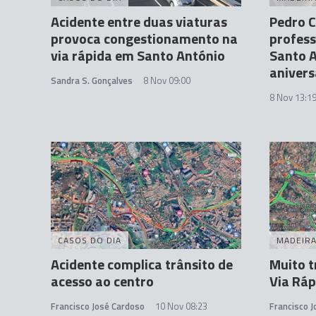
Acidente entre duas viaturas
Pedro C
provoca congestionamento na
profess
via rápida em Santo António
Santo A
anivers
Sandra S. Gonçalves
8 Nov 09:00
8 Nov 13:1
CASOS DO DIA
MADEIR
Acidente complica trânsito de
Muito t
acesso ao centro
Via Ráp
Francisco José Cardoso
10 Nov 08:23
Francisco 