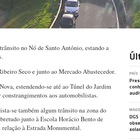
o trânsito no Nó de Santo António, estando a
Úl
s.
ibeiro Seco e junto ao Mercado Abastecedor.
PAÍS
Pres
ova, estendendo-se até ao Túnel do Jardim
conh
audi
r constrangimentos aos automobilistas.
ista-se também algum trânsito na zona do
MADE
DGS 
bretudo junto à Escola Horácio Bento de
obse
 relação à Estrada Monumental.
sola