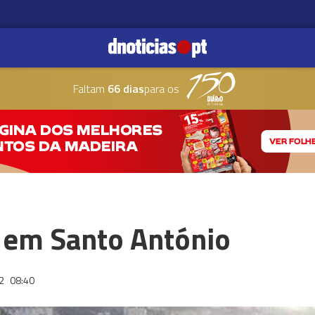
Faltam
66 dias
para os
o em Santo António
22
08:40