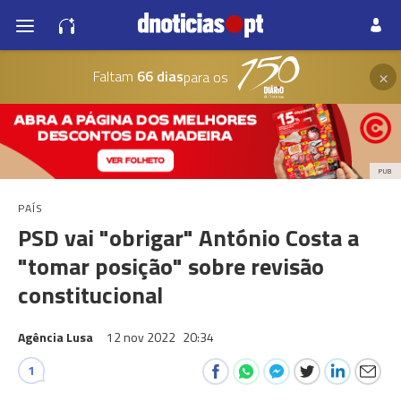
×
Faltam
66 dias
para os
PUB
PAÍS
PSD vai "obrigar" António Costa a
"tomar posição" sobre revisão
constitucional
Agência Lusa
12 nov 2022
20:34
1