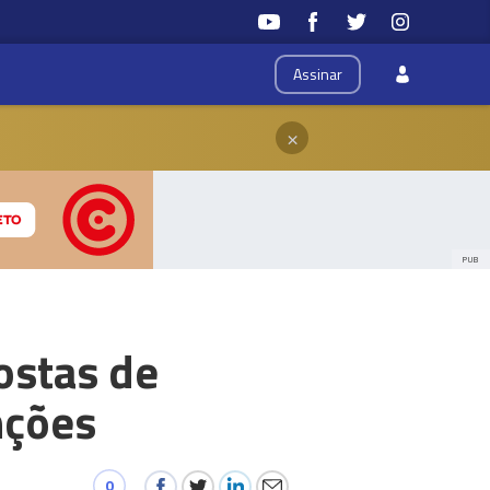
Assinar
×
PUB
ostas de
nções
0