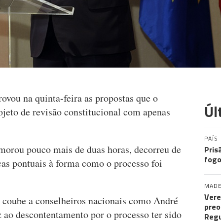
vou na quinta-feira as propostas que o
Úl
rojeto de revisão constitucional com apenas
PAÍS
emorou pouco mais de duas horas, decorreu de
Pris
fogo
cas pontuais à forma como o processo foi
MADE
Vere
 coube a conselheiros nacionais como André
preo
z ao descontentamento por o processo ter sido
Regu