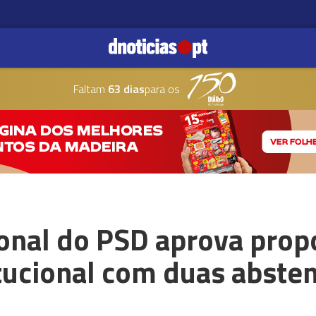
Faltam
63 dias
para os
onal do PSD aprova prop
itucional com duas abste