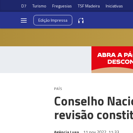
D7
Turismo
Freguesias
TSF Madeira
Iniciativas
Edição
Impressa
PAÍS
Conselho Naci
revisão const
Agência Lusa
11 nov 2022
11:33