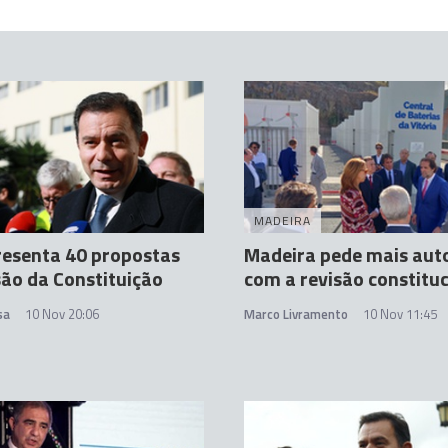
MADEIRA
resenta 40 propostas
Madeira pede mais au
são da Constituição
com a revisão constituc
sa
10 Nov 20:06
Marco Livramento
10 Nov 11:45