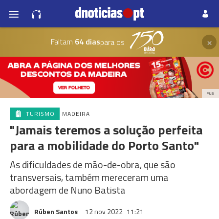
×
Faltam
64 dias
para os
PUB
TURISMO
MADEIRA
"Jamais teremos a solução perfeita
para a mobilidade do Porto Santo"
As dificuldades de mão-de-obra, que são
transversais, também mereceram uma
abordagem de Nuno Batista
Rúben Santos
12 nov 2022
11:21