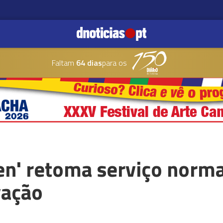
Faltam
64 dias
para os
en' retoma serviço norma
vação