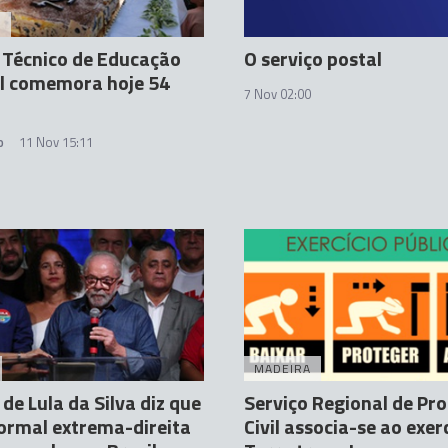
A
 Técnico de Educação
O serviço postal
al comemora hoje 54
7 Nov 02:00
o
11 Nov 15:11
MADEIRA
 de Lula da Silva diz que
Serviço Regional de Pr
ormal extrema-direita
Civil associa-se ao exerc