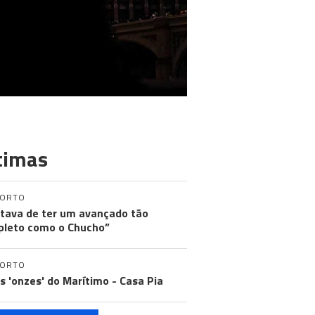
timas
PORTO
tava de ter um avançado tão
leto como o Chucho”
PORTO
os 'onzes' do Marítimo - Casa Pia