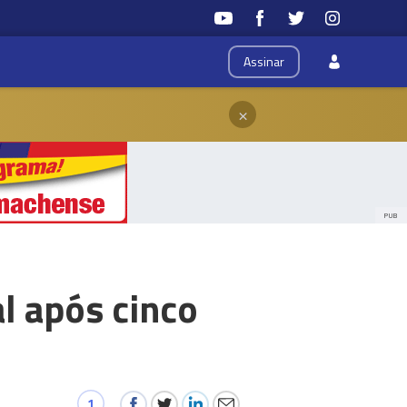
Assinar
×
PUB
l após cinco
1