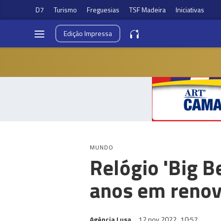
D7
Turismo
Freguesias
TSF Madeira
Iniciativas
Edição
Impressa
MUNDO
Relógio 'Big B
anos em reno
Agência Lusa
12 nov 2022
10:57