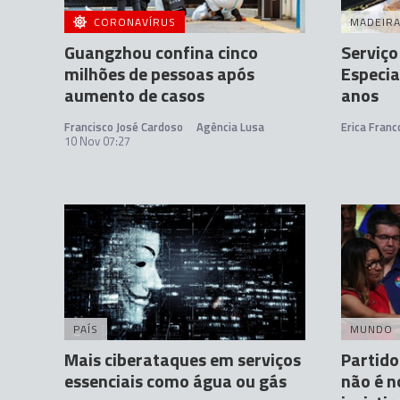
CORONAVÍRUS
MADEIR
Guangzhou confina cinco
Serviço
milhões de pessoas após
Especi
aumento de casos
anos
Francisco José Cardoso
Agência Lusa
Erica Franc
10 Nov 07:27
PAÍS
MUNDO
Mais ciberataques em serviços
Partido
essenciais como água ou gás
não é n