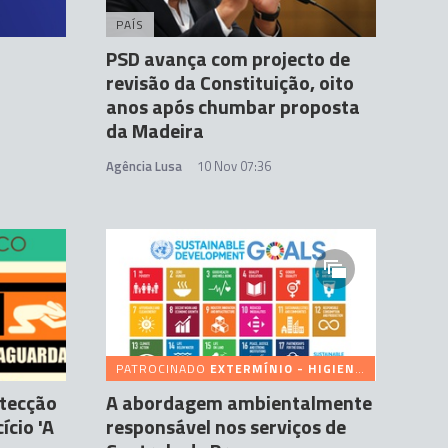
PAÍS
PSD avança com projecto de
revisão da Constituição, oito
anos após chumbar proposta
da Madeira
Agência Lusa
10 Nov 07:36
PATROCINADO
EXTERMÍNIO - HIGIENE CONTROLE, LDA
otecção
A abordagem ambientalmente
ício 'A
responsável nos serviços de