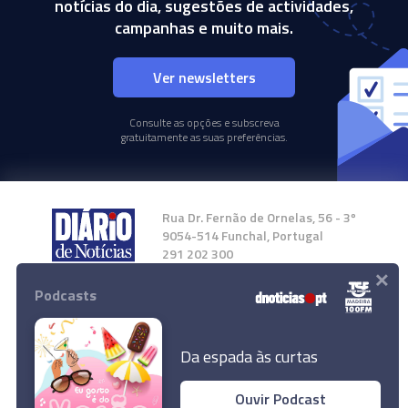
notícias do dia, sugestões de actividades,
campanhas e muito mais.
Ver newsletters
Consulte as opções e subscreva
gratuitamente as suas preferências.
Rua Dr. Fernão de Ornelas, 56 - 3º
9054-514 Funchal, Portugal
291 202 300
×
Podcasts
Instale a nossa App
Da espada às curtas
Ouvir Podcast