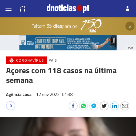
×
Faltam
65 dias
para os
PUB
CORONAVÍRUS
PAÍS
Açores com 118 casos na última
semana
Agência Lusa
12 nov 2022
04:38
0