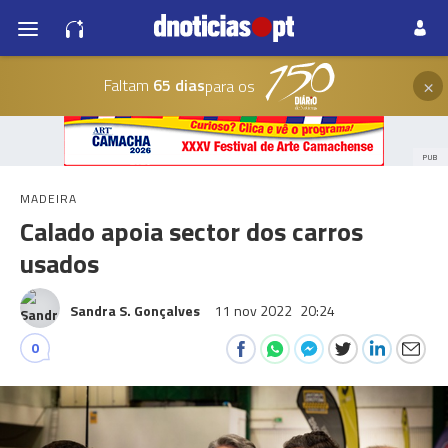
×
Faltam
65 dias
para os
PUB
MADEIRA
Calado apoia sector dos carros
usados
Sandra S. Gonçalves
11 nov 2022
20:24
0