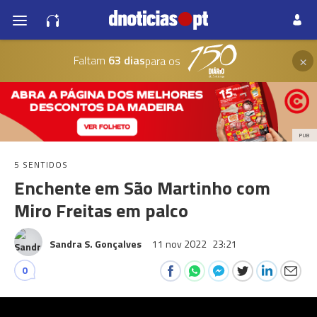
×
Faltam
63 dias
para os
PUB
5 SENTIDOS
Enchente em São Martinho com
Miro Freitas em palco
Sandra S. Gonçalves
11 nov 2022
23:21
0