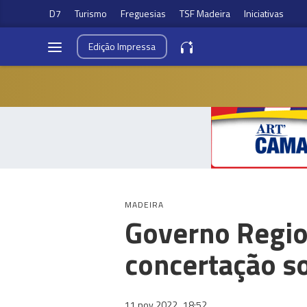
D7
Turismo
Freguesias
TSF Madeira
Iniciativas
Edição
Impressa
MADEIRA
Governo Region
concertação so
11 nov 2022
18:52