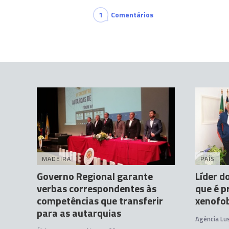
1
Comentários
MADEIRA
PAÍS
Governo Regional garante
Líder d
verbas correspondentes às
que é p
competências que transferir
xenofob
para as autarquias
Agência Lu