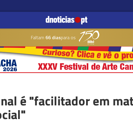
Faltam
66 dias
para os
al é "facilitador em mat
cial"