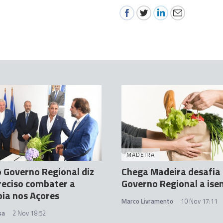
MADEIRA
o Governo Regional diz
Chega Madeira desafia
reciso combater a
Governo Regional a isen
ia nos Açores
Marco Livramento
10 Nov 17:11
sa
2 Nov 18:52