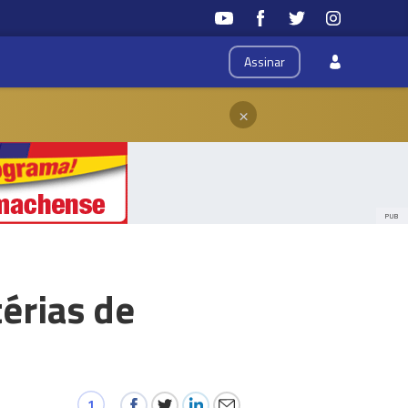
Assinar
×
PUB
érias de
1