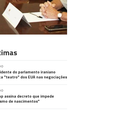
timas
DO
idente do parlamento iraniano
ica "teatro" dos EUA nas negociações
DO
p assina decreto que impede
ismo de nascimentos"