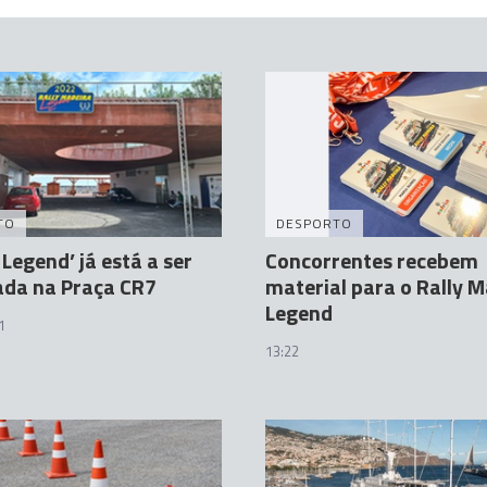
TO
DESPORTO
 Legend’ já está a ser
Concorrentes recebem
ada na Praça CR7
material para o Rally 
Legend
1
13:22