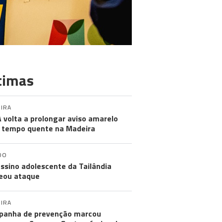
timas
IRA
 volta a prolongar aviso amarelo
 tempo quente na Madeira
DO
ssino adolescente da Tailândia
eou ataque
IRA
anha de prevenção marcou