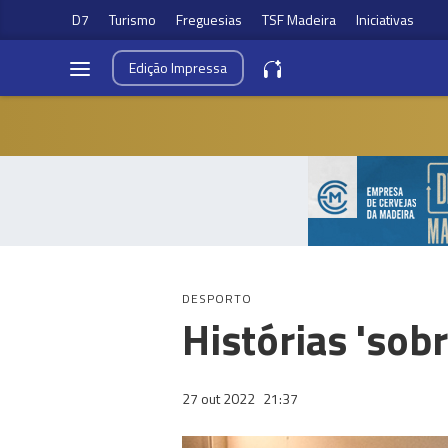
D7
Turismo
Freguesias
TSF Madeira
Iniciativas
Edição
Impressa
DESPORTO
Histórias 'sob
27 out 2022
21:37