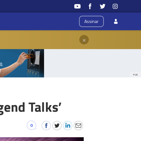
Assinar
×
PUB
gend Talks’
0