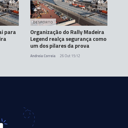
DESPORTO
ai para
Organização do Rally Madeira
ira
Legend realça segurança como
um dos pilares da prova
Andreia Correia
26 Out 15:12