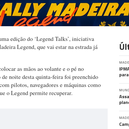
ma edição do ‘Legend Talks’, iniciativa
Úl
deira Legend, que vai estar na estrada já
MADE
 colocar as mãos ao volante e o pé no
IPMA
para
o de noite desta quinta-feira foi preenchido
 com pilotos, navegadores e máquinas como
MUN
que o Legend permite recuperar.
Assa
plan
MADE
Camp