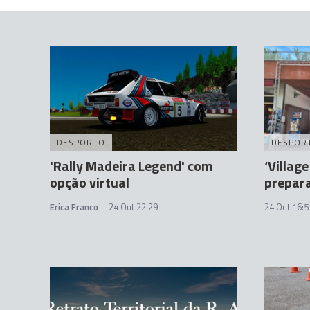
DESPORTO
DESPOR
'Rally Madeira Legend' com
‘Village
opção virtual
prepar
Erica Franco
24 Out 22:29
24 Out 16:5