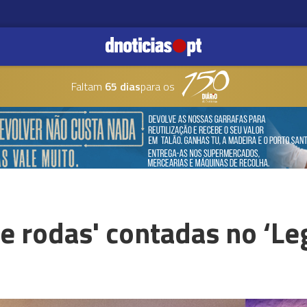
Faltam
65 dias
para os
re rodas' contadas no ‘Le