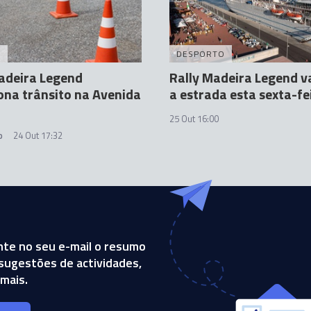
A
DESPORTO
adeira Legend
Rally Madeira Legend v
ona trânsito na Avenida
a estrada esta sexta-fe
25 Out 16:00
o
24 Out 17:32
te no seu e-mail o resumo
, sugestões de actividades,
mais.