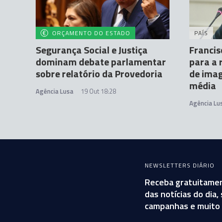
ORÇAMENTO DO ESTADO
PAÍS
Segurança Social e Justiça
Francis
dominam debate parlamentar
para a 
sobre relatório da Provedoria
de imag
média
Agência Lusa
19 Out 18:28
Agência Lu
NEWSLETTERS DIÁRIO
Receba gratuitamen
das notícias do dia
campanhas e muito 