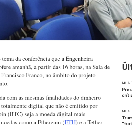
o tema da conferência que a Engenheira
Úl
fere amanhã, a partir das 16 horas, na Sala de
 Francisco Franco, no âmbito do projeto
nto.
MUN
Pres
crít
da com as mesmas finalidades do dinheiro
 totalmente digital que não é emitido por
MUN
in (BTC) seja a moeda digital mais
Trum
tomoedas como a Ethereum (
ETH
) e a Tether
"tur