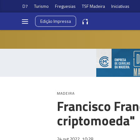
D7
Turismo
Freguesias
TSF Madeira
Iniciativas
Edição
Impressa
MADEIRA
Francisco Fran
criptomoeda"
24 out 2022
10:28