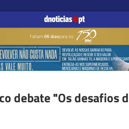
Faltam
66 dias
para os
co debate "Os desafios 