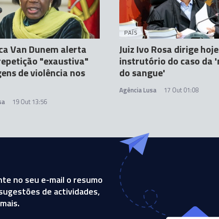
PAÍS
ca Van Dunem alerta
Juiz Ivo Rosa dirige hoj
repetição "exaustiva"
instrutório do caso da 
ens de violência nos
do sangue'
Agência Lusa
17 Out 01:08
sa
19 Out 13:56
te no seu e-mail o resumo
, sugestões de actividades,
mais.