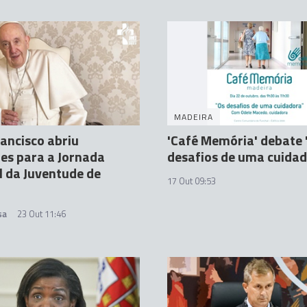
MADEIRA
ancisco abriu
'Café Memória' debate 
ões para a Jornada
desafios de uma cuida
 da Juventude de
17 Out 09:53
sa
23 Out 11:46