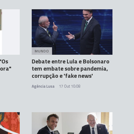
MUNDO
"Os
Debate entre Lula e Bolsonaro
dora"
tem embate sobre pandemia,
corrupção e 'fake news'
Agência Lusa
17 Out 10:08