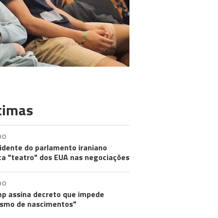
timas
DO
idente do parlamento iraniano
ica "teatro" dos EUA nas negociações
DO
p assina decreto que impede
ismo de nascimentos"