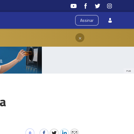
Assinar
×
PUB
da
0