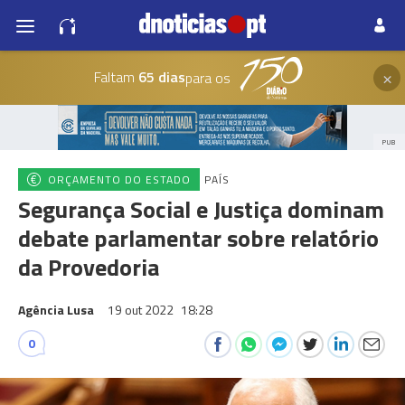
×
Faltam
65 dias
para os
PUB
ORÇAMENTO DO ESTADO
PAÍS
Segurança Social e Justiça dominam
debate parlamentar sobre relatório
da Provedoria
Agência Lusa
19 out 2022
18:28
0