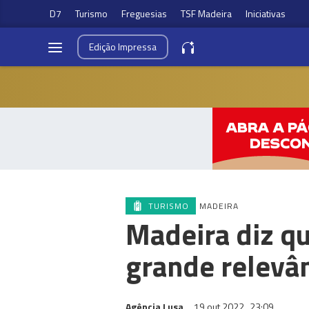
D7
Turismo
Freguesias
TSF Madeira
Iniciativas
Edição
Impressa
TURISMO
MADEIRA
Madeira diz q
grande relevâ
Agência Lusa
19 out 2022
23:09