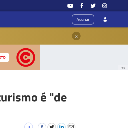
Assinar
×
PUB
turismo é "de
0