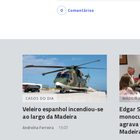
0
Comentários
CASOS DO DIA
MADEIR
Veleiro espanhol incendiou-se
Edgar S
ao largo da Madeira
monocu
agrava 
Andreína Ferreira
15:07
Madeir