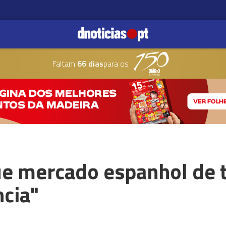
Faltam
66 dias
para os
ue mercado espanhol de 
ncia"