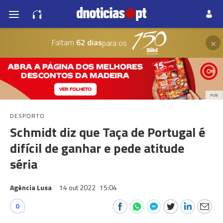
×
Faltam
62 dias
para os
PUB
DESPORTO
Schmidt diz que Taça de Portugal é
difícil de ganhar e pede atitude
séria
Agência Lusa
14 out 2022
15:04
0