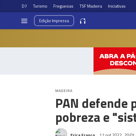
D7
Turismo
Freguesias
TSF Madeira
Iniciativas
Edição
Impressa
MADEIRA
PAN defende p
pobreza e "sis
Erica Franco
17 out 2022
20:01