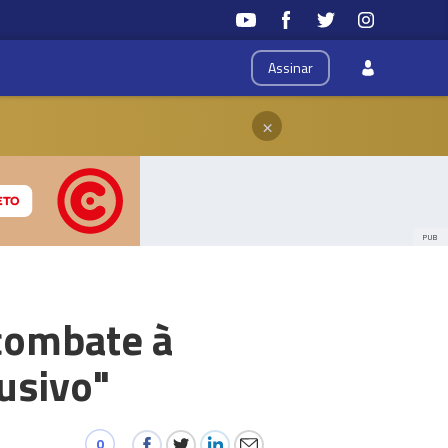
Assinar
×
PUB
combate à
usivo"
0