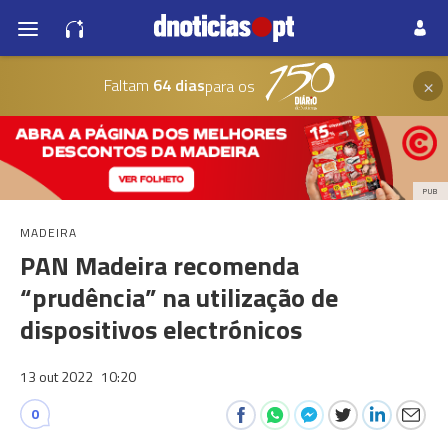
×
Faltam
64 dias
para os
PUB
MADEIRA
PAN Madeira recomenda
“prudência” na utilização de
dispositivos electrónicos
13 out 2022
10:20
0