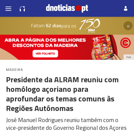
×
Faltam
62 dias
para os
PUB
MADEIRA
Presidente da ALRAM reuniu com
homólogo açoriano para
aprofundar os temas comuns às
Regiões Autónomas
José Manuel Rodrigues reuniu também com o
vice-presidente do Governo Regional dos Açores