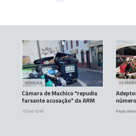
MADEIRA
DESPOR
Câmara de Machico "repudia
Adepto
farsante acusação" da ARM
número
10 Out 13:40
Paulo Vieir