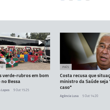
TO
PAÍS
s verde-rubros em bom
Costa recusa que situa
 no Bessa
ministro da Saúde seja
caso"
a Lopes
9 Out 15:25
Agência Lusa
5 Out 14:20