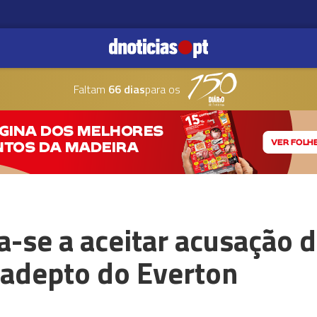
Faltam
66 dias
para os
-se a aceitar acusação 
 adepto do Everton