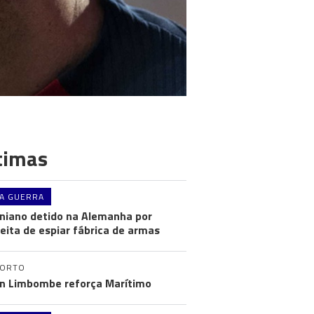
timas
A GUERRA
niano detido na Alemanha por
eita de espiar fábrica de armas
PORTO
n Limbombe reforça Marítimo