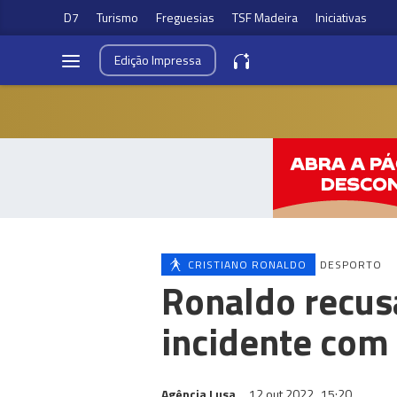
D7
Turismo
Freguesias
TSF Madeira
Iniciativas
Edição
Impressa
CRISTIANO RONALDO
DESPORTO
Ronaldo recusa
incidente com
Agência Lusa
12 out 2022
15:20