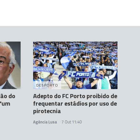
DESPORTO
ção do
Adepto do FC Porto proibido de
 "um
frequentar estádios por uso de
pirotecnia
Agência Lusa
7 Out 11:40