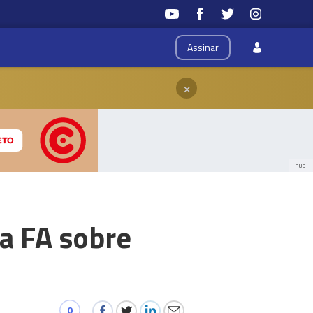
Assinar
×
PUB
da FA sobre
0