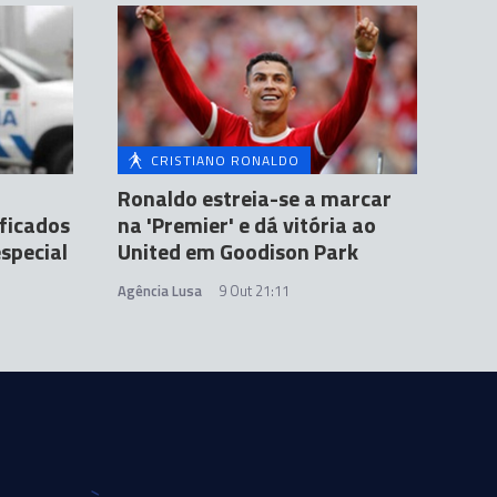
CRISTIANO RONALDO
Ronaldo estreia-se a marcar
ificados
na 'Premier' e dá vitória ao
special
United em Goodison Park
Agência Lusa
9 Out 21:11