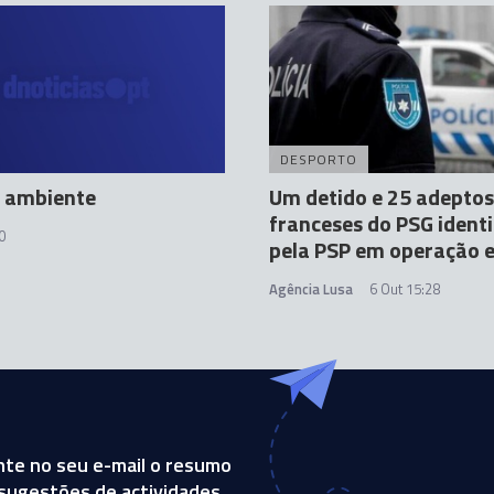
DESPORTO
o ambiente
Um detido e 25 adeptos
franceses do PSG ident
0
pela PSP em operação e
Agência Lusa
6 Out 15:28
te no seu e-mail o resumo
, sugestões de actividades,